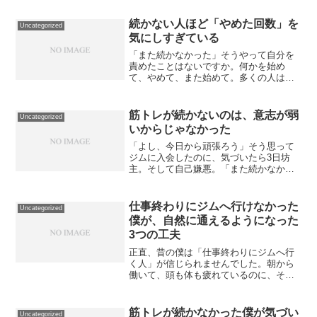
続かない人ほど「やめた回数」を
Uncategorized
気にしすぎている
「また続かなかった」そうやって自分を
責めたことはないですか。何かを始め
て、やめて、また始めて。多くの人は、
この「やめた回数」を失敗として数え
る。これ、全部昔の僕。筋トレ、勉強、
何も続かない。速攻で成果が出ないもの
筋トレが続かないのは、意志が弱
Uncategorized
に対して、モチベが続かずやめ...
いからじゃなかった
「よし、今日から頑張ろう」そう思って
ジムに入会したのに、気づいたら3日坊
主。そして自己嫌悪。「また続かなかっ
た」「自分は意志が弱い人間なんや」筋
トレが続かないたびに、昔の僕はそうや
って自分を責めていた。でも今は、はっ
仕事終わりにジムへ行けなかった
Uncategorized
きり言える。続かなかった...
僕が、自然に通えるようになった
3つの工夫
正直、昔の僕は「仕事終わりにジムへ行
く人」が信じられませんでした。朝から
働いて、頭も体も疲れているのに、そこ
からさらに運動なんて無理やろ、と。実
際、何度も「今日は帰って休も」と自分
に言い訳してきました。家に一度帰ると
筋トレが続かなかった僕が気づい
Uncategorized