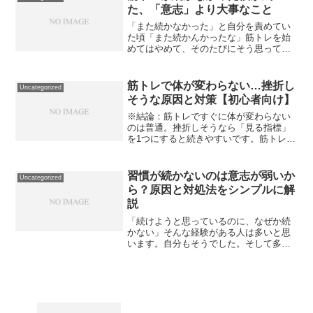
ソファに座ってしまい、気...
た、「意志」より大事なこと
「また続かなかった」と自分を責めてい
た頃「また続かんかったな」筋トレを始
めてはやめて、そのたびにそう思ってい
た。どうせ体変わらんしええかな。筋ト
レしない理由を探して正当化していた。
最初はやる気がある。動画も見るし、メ
筋トレで体が変わらない…挫折し
Uncategorized
ニューも調べる。「今回は...
そうな原因と対策【初心者向け】
※結論：筋トレですぐに体が変わらない
のは普通。挫折しそうなら「見る指標」
を1つにすると続きやすいです。筋トレっ
て、始めた直後は楽しい。でも、3ヶ月目
あたりで一気にしんどくなる。「めちゃ
くちゃ頑張ってるのに、体が変わらん」
習慣が続かないのは意志が弱いか
Uncategorized
「周りだけデカく見え...
ら？原因と対処法をシンプルに解
説
「続けようと思っているのに、なぜか続
かない」そんな経験がある人は多いと思
います。自分もそうでした。そして多く
の人が、「自分は意志が弱いからダメな
んだ」と結論づけてしまう。。ですが、
習慣が続かない原因は意志の強さではあ
りません。習慣が続かない...